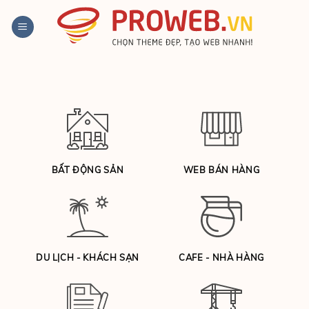
Bỏ
qua
nội
dung
BẤT ĐỘNG SẢN
WEB BÁN HÀNG
DU LỊCH - KHÁCH SẠN
CAFE - NHÀ HÀNG