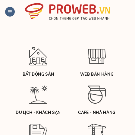
Bỏ
qua
nội
dung
BẤT ĐỘNG SẢN
WEB BÁN HÀNG
DU LỊCH - KHÁCH SẠN
CAFE - NHÀ HÀNG