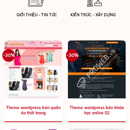
GIỚI THIỆU - TIN TỨC
KIẾN TRÚC - XÂY DỰNG
-30%
-30%
Theme wordpress bán quần
Theme wordpress bán khóa
áo thời trang
học online 02