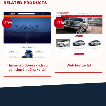
RELATED PRODUCTS
-30%
-17%
Theme wordpress dịch vụ
Web bán xe hơi
vận chuyển bằng xe tải