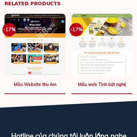
RELATED PRODUCTS
-17%
-17%
Mẫu Website thu âm
Mẫu web Tinh bột nghệ
Hotline của chúng tôi luôn lắng nghe