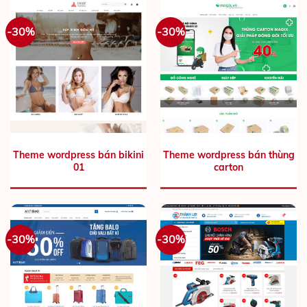
-30%
-30%
Theme wordpress bán bikini
Theme wordpress bán thùng
01
carton
-30%
-30%