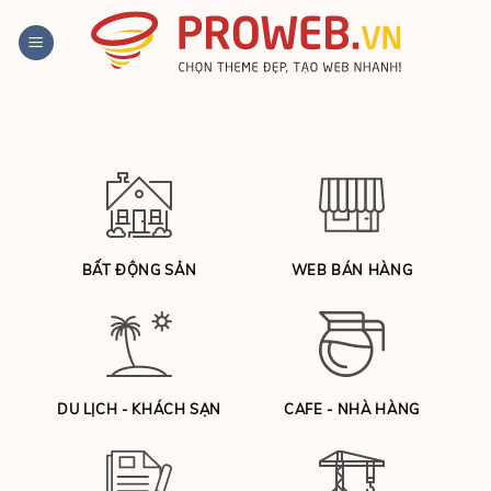
Bỏ
qua
nội
dung
BẤT ĐỘNG SẢN
WEB BÁN HÀNG
DU LỊCH - KHÁCH SẠN
CAFE - NHÀ HÀNG