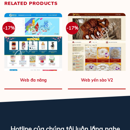
RELATED PRODUCTS
-17%
-17%
Web đa năng
Web yến sào V2
Hotline của chúng tôi luôn lắng nghe