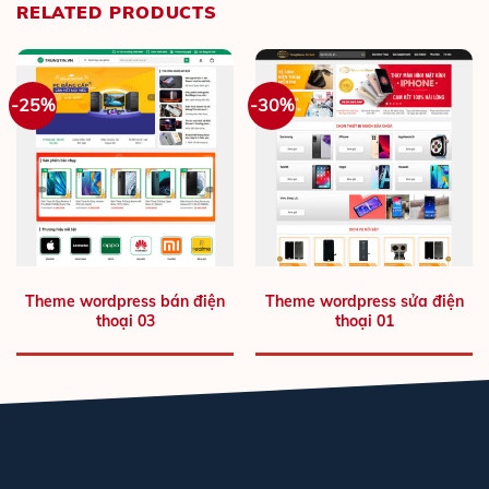
RELATED PRODUCTS
-25%
-30%
Theme wordpress bán điện
Theme wordpress sửa điện
thoại 03
thoại 01