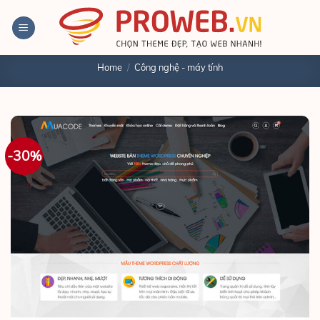
Bỏ
qua
nội
Home
/
Công nghệ - máy tính
dung
-30%