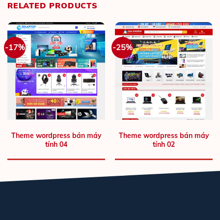
RELATED PRODUCTS
-17%
-25%
Theme wordpress bán máy
Theme wordpress bán máy
tính 04
tính 02