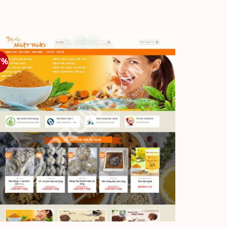
7%
-17%