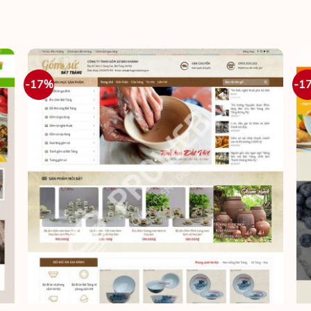
-17%
-1