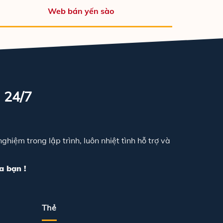
Web bán yến sào
 24/7
hiệm trong lập trình, luôn nhiệt tình hỗ trợ và
a bạn !
Thẻ