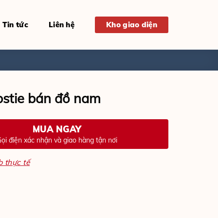
Tin tức
Liên hệ
Kho giao diện
stie bán đồ nam
MUA NGAY
ọi điện xác nhận và giao hàng tận nơi
 thực tế