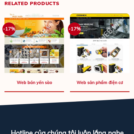
RELATED PRODUCTS
-17%
-17%
Web bán yến sào
Web sản phẩm điện cơ
Hotline của chúng tôi luôn lắng nghe