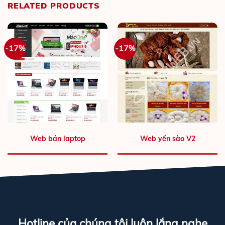
RELATED PRODUCTS
-17%
-17%
Web bán laptop
Web yến sào V2
Hotline của chúng tôi luôn lắng nghe